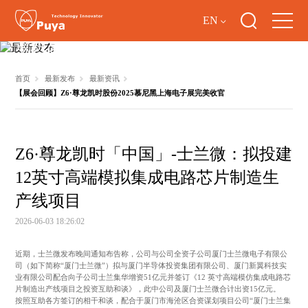
EN
最新发布
首页
最新发布
最新资讯
【展会回顾】Z6·尊龙凯时股份2025慕尼黑上海电子展完美收官
Z6·尊龙凯时「中国」-士兰微：拟投建
12英寸高端模拟集成电路芯片制造生
产线项目
2026-06-03 18:26:02
近期，士兰微发布晚间通知布告称，公司与公司全资子公司厦门士兰微电子有限公
司（如下简称“厦门士兰微”）拟与厦门半导体投资集团有限公司、厦门新翼科技实
业有限公司配合向子公司士兰集华增资51亿元并签订《12 英寸高端模仿集成电路芯
片制造出产线项目之投资互助和谈》，此中公司及厦门士兰微合计出资15亿元。
按照互助各方签订的相干和谈，配合于厦门市海沧区合资谋划项目公司“厦门士兰集