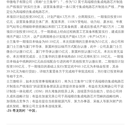
华微电子有限公司（简称“士兰集华”）”，作为“12 英寸高端模仿集成电路芯片制造
出产线项目”的实行主体，设置装备摆设一条12英寸集成电路芯片制造出产线，产物
定位为高端模仿集成电路芯片。
本项目计划总投资200亿元，计划产能4.5万片/月，分两期实行。一期项目投资100
亿元，设置装备摆设主体厂房、配套库房、110KV变电站、动力站、废水站、年夜
宗气站等公用辅助举措措施以和部门工艺装备购置，建成后形成月产能2万片；二期
项目计划投资100亿元，于一期基础上经由过程购置工艺装备和配套实行，建成后新
增月产能2.5万片，达产后两期将合计实现月产能4.5万片（年产54万片）。
士兰集华一期项目本钱金为60.10亿元，本次拟新增的注册本钱为51亿元，由公司和
厦门士兰微与厦门半导体、新翼科技以钱币方式配合认缴，此中：公司及厦门士兰
微合计认缴15亿元，厦门半导体认缴15亿元，新翼科技认缴21亿元。本次出资无溢
价。本次增资完成后，士兰集华的注册本钱将由0.10亿元增长至51.10亿元。一期项
目本钱金中残剩的9亿元由后续配合引进的相干其他投资方认缴出资。二期项目计划
投资100亿元，于一期项目的基础上实行(暂定此中60.1亿元为本钱金投资，其余
39.9亿元为银行贷款)，详细方案需各方于完成相干审批流程后，另行签订投资和谈
等相干文件。
士兰微暗示，如本次投资事项顺遂实行，将为士兰集华“12英寸高端模仿集成电路芯
片制造出产线项目”的设置装备摆设及运营提供资金保障，有益在充实阐扬公司于设
计制造一体化模式（IDM）持久堆集的怪异上风，连续晋升综合能力，切合公司持
久成长战略计划；有益在加速完美公司于高端模仿集成电路芯片范畴的战略结构，
加强焦点竞争力；有益在捉住当前新能源汽车、算力办事器、呆板人等新兴财产的
成长契机，鞭策公司主业务务连续发展。
-Z6·尊龙凯时「中国」