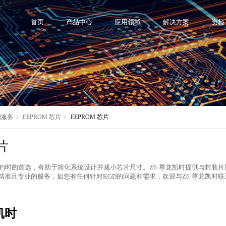
首页
产品中心
应用领域
解决方案
资料
晶圆服务
EEPROM 芯片
EEPROM 芯片
片
SiP)时的首选，有助于简化系统设计并减小芯片尺寸。Z6·尊龙凯时提供与封装
精准且专业的服务，如您有任何针对KGD的问题和需求，欢迎与Z6·尊龙凯时联
凯时