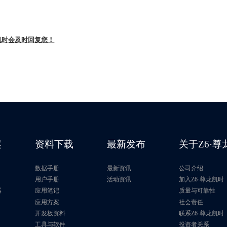
凯时会及时回复您
！
案
资料下载
最新发布
关于Z6·
数据手册
最新资讯
公司介绍
片
用户手册
活动资讯
加入Z6·尊龙凯时
器
应用笔记
质量与可靠性
应用方案
社会责任
开发板资料
联系Z6·尊龙凯时
工具与软件
投资者关系