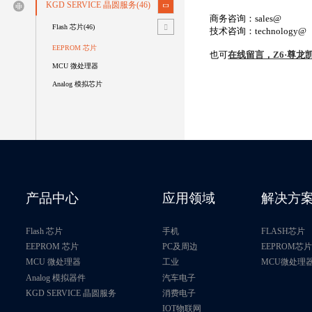
KGD SERVICE 晶圆服务(46)
商务咨询：sales@
Flash 芯片(46)
技术咨询：technology@
EEPROM 芯片
也可
在线留言，Z6·尊龙
MCU 微处理器
Analog 模拟芯片
产品中心
应用领域
解决方
Flash 芯片
手机
FLASH芯片
EEPROM 芯片
PC及周边
EEPROM芯
MCU 微处理器
工业
MCU微处理
Analog 模拟器件
汽车电子
KGD SERVICE 晶圆服务
消费电子
IOT物联网