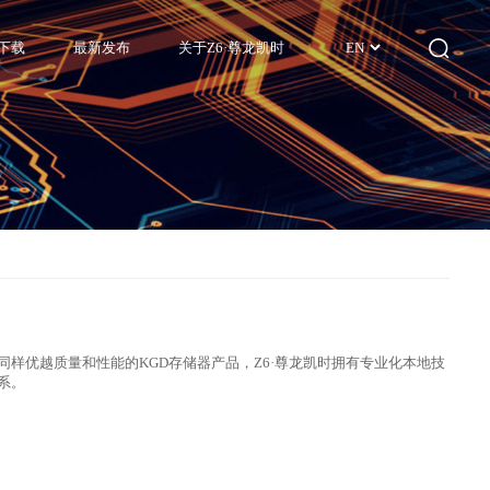
下载
最新发布
关于Z6·尊龙凯时
EN
片同样优越质量和性能的KGD存储器产品，Z6·尊龙凯时拥有专业化本地技
系。