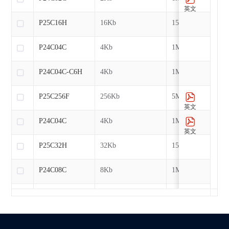
英文
P25C16H
16Kb
15MHz
P24C04C
4Kb
1MHz
P24C04C-C6H
4Kb
1MHz
P25C256F
256Kb
5MHz
英文
P24C04C
4Kb
1MHz
英文
P25C32H
32Kb
15MHz
P24C08C
8Kb
1MHz
P24C08C-C6H
8Kb
1MHz
P25C512F
512Kb
5MHz