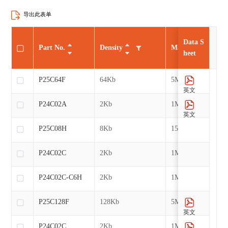
导出此表单
Data S
Part No.
Density
Max CLK
heet
P25C64F
64Kb
5MHz
英文
P24C02A
2Kb
1MHz
英文
P25C08H
8Kb
15MHz
P24C02C
2Kb
1MHz
P24C02C-C6H
2Kb
1MHz
P25C128F
128Kb
5MHz
英文
P24C02C
2Kb
1MHz