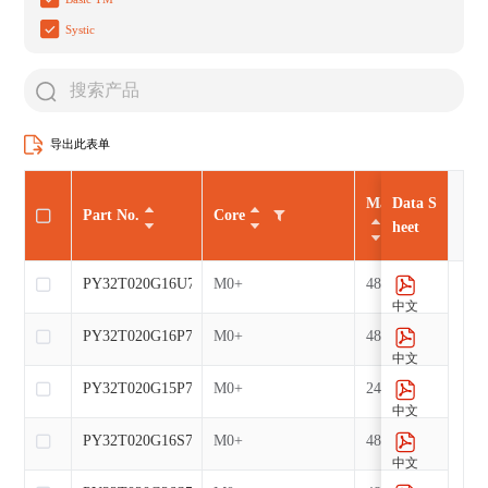
Systic
导出此表单
Max CLK（MHz
Data S
Part No.
Core
heet
PY32T020G16U7
M0+
48
中文
PY32T020G16P7
M0+
48
中文
PY32T020G15P7
M0+
24
中文
PY32T020G16S7
M0+
48
中文