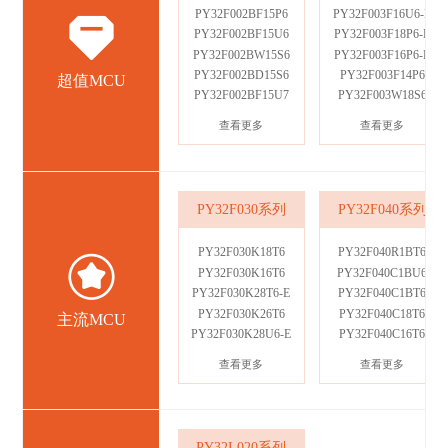
PY32F002BF15P6
PY32F003F16U6-E
PY32F002BF15U6
PY32F003F18P6-E
PY32F002BW15S6
PY32F003F16P6-E
PY32F002BD15S6
PY32F003F14P6
超值MCU
PY32F002BF15U7
PY32F003W18S6
查看更多
查看更多
PY32F030系列
PY32F040系列
PY32F030K18T6
PY32F040R1BT6
PY32F030K16T6
PY32F040C1BU6
PY32F030K28T6-E
PY32F040C1BT6
PY32F030K26T6
PY32F040C18T6
主流MCU
PY32F030K28U6-E
PY32F040C16T6
查看更多
查看更多
PY32L020系列