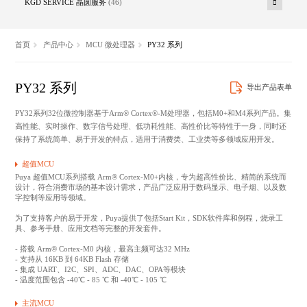
KGD SERVICE 晶圆服务
(46)
首页
产品中心
MCU 微处理器
PY32 系列
PY32 系列
导出产品表单
PY32系列32位微控制器基于Arm® Cortex®-M处理器，包括M0+和M4系列产品。集
高性能、实时操作、数字信号处理、低功耗性能、高性价比等特性于一身，同时还
保持了系统简单、易于开发的特点，适用于消费类、工业类等多领域应用开发。
超值MCU
Puya 超值MCU系列搭载 Arm® Cortex-M0+内核，专为超高性价比、精简的系统而
设计，符合消费市场的基本设计需求，产品广泛应用于数码显示、电子烟、以及数
字控制等应用等领域。
为了支持客户的易于开发，Puya提供了包括Start Kit，SDK软件库和例程，烧录工
具、参考手册、应用文档等完整的开发套件。
- 搭载 Arm® Cortex-M0 内核，最高主频可达32 MHz
- 支持从 16KB 到 64KB Flash 存储
- 集成 UART、I2C、SPI、ADC、DAC、OPA等模块
- 温度范围包含 -40℃ - 85 ℃ 和 -40℃ - 105 ℃
主流MCU