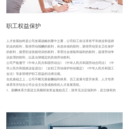
中小股东的利益，努力实现公司价值最大化和股东利益最大化。
职工权益保护
人才发展始终是公司发展战略的重中之重，公司职工依法享有平等就业和选择
职业的权利，取得劳动报酬的权利，休息休假的权利，获得劳动安全卫生保护
的权利，接受职业技能培训的权利，享受社会保险和福利的权利，提请劳动争
议处理的权利，以及法律规定的其他劳动权利。
公司严格遵守《中华人民共和国劳动法》《中华人民共和国劳动合同法》《中
华人民共和国就业促进法》《女职工劳动保护特别规定》《中华人民共和国工
会法》等多部维护职工权益的法律法规。
在此基础之上，公司不断完善薪酬福利体系、员工发展与晋升体系、人才培养
体系等并结合公司企业文化形成独有的人才发展系统。
1、薪酬体系方面设立高额研发奖金激励员工；除常见法定福利外，设立独有的
按摩理疗、生日会、瑜伽活动、羽毛球活动、乒乓球比赛等，丰富员工业余生
活；组织层面采取扁平化管理，减少管理冗余，使员工整体工作及团队协同变
得敏捷、灵活、高效；对于优秀员工采取提前纵向晋升及多方位的横向发展机
会；关注员工健康，定期为员工安排体检，并安排专业人员为员工解读体检报
告。
2、打造卓越职场人，提升员工职场竞争力，塑造员工“主动、热情、专业、专
注”的优秀品质，让员工健康成长。