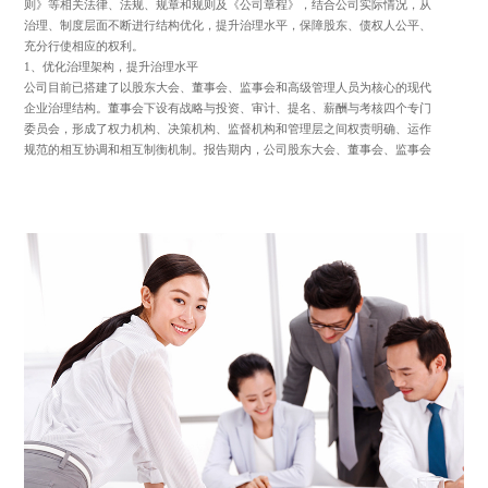
则》等相关法律、法规、规章和规则及《公司章程》，结合公司实际情况，从
治理、制度层面不断进行结构优化，提升治理水平，保障股东、债权人公平、
充分行使相应的权利。
1、优化治理架构，提升治理水平
公司目前已搭建了以股东大会、董事会、监事会和高级管理人员为核心的现代
企业治理结构。董事会下设有战略与投资、审计、提名、薪酬与考核四个专门
委员会，形成了权力机构、决策机构、监督机构和管理层之间权责明确、运作
规范的相互协调和相互制衡机制。报告期内，公司股东大会、董事会、监事会
和高级管理人员协调治理、互相制衡、强化监督，独立董事、董事会秘书勤勉
尽责，有效地增强了决策的公正性和科学性，确保了公司依法管理、规范运
作。
2、建立健全内部制度和流程
公司在法律法规及《公司章程》的框架下，制定了《股东大会议事规则》《累
计投票制实施细则》《对外投资与资产处置管理制度》《对外担保管理制度》
《关联交易制度》《信息披露制度》《募集资金管理制度》《内幕信息知情人
管理制度》《投资者关系管理制度》等内部制度，对所有可能对公司证券及其
衍生品种交易价格产生重大影响的信息以及按照现行的法律法规及证券监管机
构要求所应披露的信息，在规定时间内，通过规定的媒体，按规定的程序，以
规定的方式向社会公众公布准确的信息，并送达证券监管部门备案。通过内外
部组织培训，持续强化董监高、董秘及相关关键人员合规意识，在公司及相关
利益方范围内进行合规管控，从制度和流程上严格规范公司行为，保障股东和
债权人应有的知情权等合法权利。
公司将不断提高公司投资者关系管理工作的专业性，加强投资者对公司的了
解，促进公司与投资者之间的良性互动关系，切实维护全体股东利益，特别是