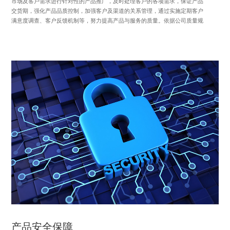
市场及客户需求进行针对性的产品推广，及时处理客户的各项需求，保证产品
交货期，强化产品品质控制，加强客户及渠道的关系管理，通过实施定期客户
满意度调查、客户反馈机制等，努力提高产品与服务的质量。依据公司质量规
划，公司构建全面的质量管理系统及组织，实现从产品的设计研发到封装测试
和成品的全流程监控。通过建立《管理手册》等制度手册规范管理，明确流程
与责任，为产品质量把好流程责任关。在公司完善的质量管理体系下，公司通
过了 ISO9001 的质量管理体系认证，并且公司持续关注有毒有害法律法规状
态，及时识别相关的有害物，通过这样的实时监控，使公司的产品均符合 EU
RoHS 和 REACH 的法规要求。2022 年，公司以“打造高质量产品，构建新发展
格局”为主题举办了“2022 年Z6·尊龙凯时质量月活动”，紧紧围绕“成就客户、
赢在质量、全员参与、主动改善”展开，激励公司全员从意识层面开始重视质量
管理，参与从质量管控，监督质量问题，能够确保公司的质量管理体系有效的
运行且落到实处。强化公司全面质量管理，是提升公司效益的根本之策，公司
在各业务流程上逐步完善、各项目阶段不断严格要求，使得公司的综合质量管
理体系进一步提升和加强。通过本次活动，公司全员能够进一步强化自我质量
管控意识及客户服务意识，打造更高质量的产品，以更好的构建公司未来新的
发展格局。一直以来，公司把质量视作立业之本及企业生命线。未来，公司也
将扎实深化质量管理意识，促进质量责任落实，不断助力公司的高质量、可持
续发展。
产品安全保障