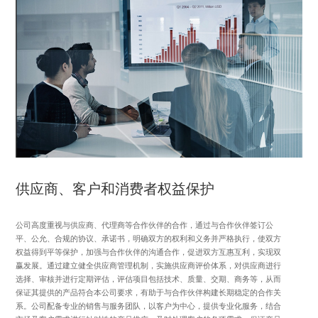
3、员工即是公司的长期合作伙伴，对员工进行长期股权激励，知识产权激励，
公司通过制定《员工购房借款管理办法》及员工租房补贴，解决员工刚需住房
问题，通过人才引进等为符合资质的员工提供落户安排，帮助员工实现安居乐
业。通过制定《关爱互助基金管理办法》，为员工因自身或家庭直系亲属发生
重大疾病而暂时出现的经济周转问题给予适当的经济扶助，减缓或消除员工因
此而产生的身心压力，关爱员工的同时履行社会责任。
公司以人才发展为战略，以员工诉求为核心，持续优化与落实每件与员工利益
密切相关的事项，保障员工长远稳定发展。
供应商、客户和消费者权益保护
公司高度重视与供应商、代理商等合作伙伴的合作，通过与合作伙伴签订公
平、公允、合规的协议、承诺书，明确双方的权利和义务并严格执行，使双方
权益得到平等保护，加强与合作伙伴的沟通合作，促进双方互惠互利，实现双
赢发展。通过建立健全供应商管理机制，实施供应商评价体系，对供应商进行
选择、审核并进行定期评估，评估项目包括技术、质量、交期、商务等，从而
保证其提供的产品符合本公司要求，有助于与合作伙伴构建长期稳定的合作关
系。公司配备专业的销售与服务团队，以客户为中心，提供专业化服务，结合