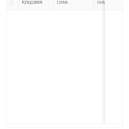
P25Q128SN
128Mb
104MHz