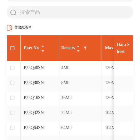
导出此表单
Data S
Part No.
Density
Max CLK
heet
P25Q40SN
4Mb
120MHz
P25Q80SN
8Mb
120MHz
P25Q16SN
16Mb
120MHz
P25Q32SN
32Mb
104MHz
P25Q64SN
64Mb
104MHz