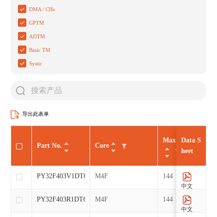
DMA / CHs
GPTM
ADTM
Basic TM
Systic
导出此表单
Max CLK（MHz
Data S
Part No.
Core
heet
PY32F403V1DT6
M4F
144
中文
PY32F403R1DT6
M4F
144
中文