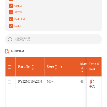
GPTM
ADTM
Basic TM
Systic
导出此表单
Max CLK（MHz
Data S
Part No.
Core
heet
PY32M010A25N7
M0+
48
中文