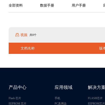
全部资料
数据手册
用户手册
视频
共0个
文档名称
版
产品中心
应用领域
解决方
Flash 芯片
手机
FLASH芯片
EEPROM 芯片
PC及周边
EEPROM芯