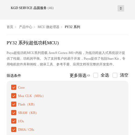
KGD SERVICE 晶圆服务
(46)
首页
产品中心
MCU 微处理器
PY32 系列
PY32 系列(超低功耗MCU)
Puya超低功耗MCU系列搭载 Arm® Cortex-M0+内核，为低功耗嵌入式系统设计提
供了性能、功耗的平衡。 为了支持客户的易于开发，Puya提供了包括Start Kit，专
用电机软件库和例程，烧录工具、参考手册、应用文档等完整的开发套件。
全选
清空
更多筛选
筛选条件
Core
Max CLK（MHz）
Flash（KB）
SRAM（KB）
I/Os
DMA / CHs