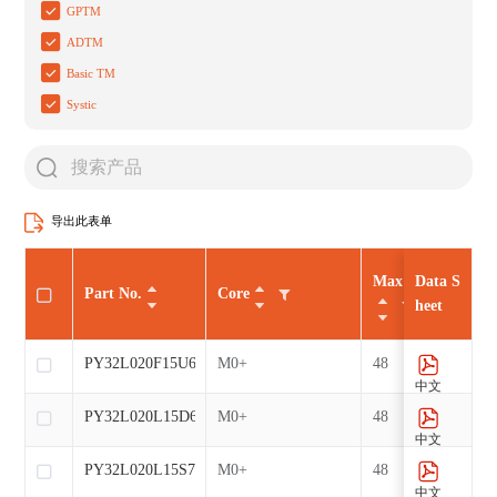
GPTM
ADTM
Basic TM
Systic
导出此表单
Max CLK（MHz
Data S
Part No.
Core
heet
PY32L020F15U6
M0+
48
中文
PY32L020L15D6
M0+
48
中文
PY32L020L15S7
M0+
48
中文