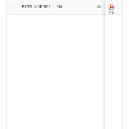
PY32L020F15P7
M0+
48
中文