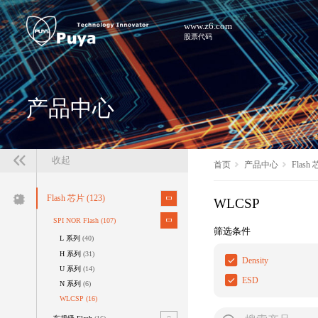
www.z6.com
股票代码
产品中心
收起
首页
产品中心
Flash
Flash 芯片
(123)
WLCSP
SPI NOR Flash
(107)
筛选条件
L 系列
(40)
H 系列
(31)
Density
U 系列
(14)
ESD
N 系列
(6)
WLCSP
(16)