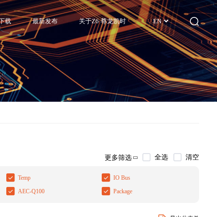
下载
最新发布
关于Z6·尊龙凯时
EN
全选
清空
更多筛选
Temp
IO Bus
AEC-Q100
Package