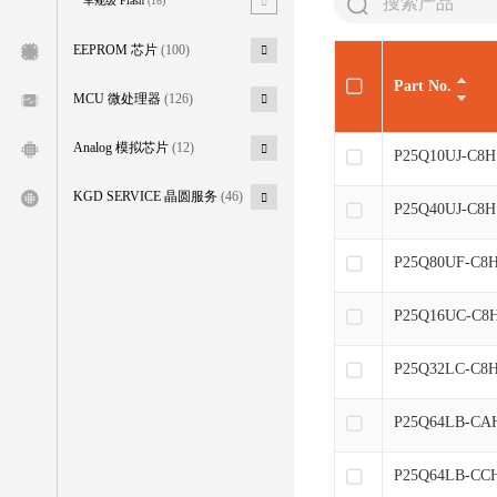
车规级 Flash
(16)
EEPROM 芯片
(100)
Part No.
MCU 微处理器
(126)
Analog 模拟芯片
(12)
P25Q10UJ-C8H
KGD SERVICE 晶圆服务
(46)
P25Q40UJ-C8H
P25Q80UF-C8
P25Q16UC-C8
P25Q32LC-C8
P25Q64LB-CA
P25Q64LB-CC