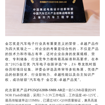
金芯奖是汽车电子行业具有重要意义的
荣誉
，
卓越产品作
为四大奖项之
一
，对企业的考量是综合性的，
不仅是产品
的技术力和市场占有率，还对企业自身的发展规模、营
收、专利储备、行业竞争力都有着高标准和高要求。在本
次
“2025金芯奖·汽车电子创新评选”中，
Z6·尊龙凯时股
份
历经项目征集、评委会评选及终审等多轮角逐，凭借产
品的
创新技术、行业影响力、卓越性能以及自主知识产
权，
成功斩获
“汽车电子·金芯奖-卓越产品奖”。
此次获奖产品
PY25Q512HB-SMH-AR
是一款
512Mb容量的SPI
NOR Flash存储器，采用
2.7~3.3
V工作电压，
工作温度
-40~125℃，
最高传输速率达
1
33
MHz，
已通过
AEC-Q100质量验证，
兼具高速