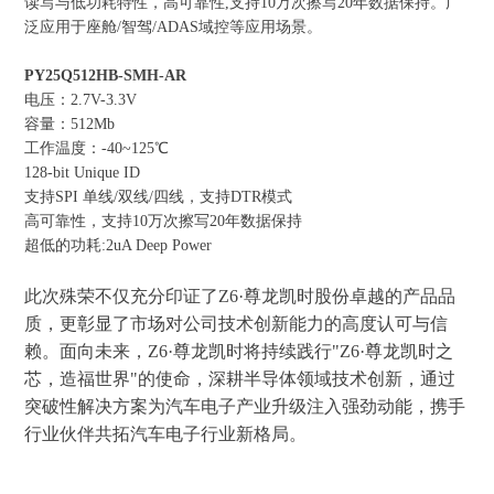
读写与低功耗特性
，
高可靠性
,支持10万次擦写20年数据保持
。
广
泛应用于座舱
/智驾/ADAS域控等应用场景。
PY25Q512HB-SMH-AR
电压：
2.7V-3.3V
容量：
512Mb
工作温度：
-40~125℃
128-bit Unique ID
支持
SPI 单线/双线/四线，支持DTR模式
高可靠性，支持
10万次擦写20年数据保持
超低的功耗
:2uA Deep Power
此次殊荣不仅充分印证了Z6·尊龙凯时股份卓越的产品品
质，更彰显了市场对公司技术创新能力的高度认可与信
赖。面向未来，Z6·尊龙凯时将持续践行
"Z6·尊龙凯时之
芯，造福世界"的使命，深耕半导体领域技术创新，通过
突破性解决方案为汽车电子产业升级注入强劲动能，携手
行业伙伴共拓
汽车电子行业
新格局。