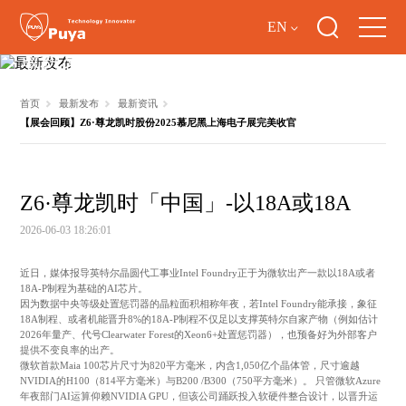
EN
最新发布
首页
最新发布
最新资讯
【展会回顾】Z6·尊龙凯时股份2025慕尼黑上海电子展完美收官
Z6·尊龙凯时「中国」-以18A或18A
2026-06-03 18:26:01
近日，媒体报导英特尔晶圆代工事业Intel Foundry正于为微软出产一款以18A或者
18A-P制程为基础的AI芯片。
因为数据中央等级处置惩罚器的晶粒面积相称年夜，若Intel Foundry能承接，象征
18A制程、或者机能晋升8%的18A-P制程不仅足以支撑英特尔自家产物（例如估计
2026年量产、代号Clearwater Forest的Xeon6+处置惩罚器），也预备好为外部客户
提供不变良率的出产。
微软首款Maia 100芯片尺寸为820平方毫米，内含1,050亿个晶体管，尺寸逾越
NVIDIA的H100（814平方毫米）与B200 /B300（750平方毫米）。 只管微软Azure
年夜部门AI运算仰赖NVIDIA GPU，但该公司踊跃投入软硬件整合设计，以晋升运