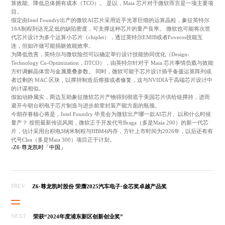
算效能、降低总体拥有成本（TCO）。 是以，Maia 芯片对于微软而言是一项主要项
目。
假定由Intel Foundry出产的微软AI芯片采用近乎光罩巨细的运算晶粒，象征英特尔
18A制程到达充足低的缺陷密度，可支撑这种芯片的量产良率。 微软也可能将次世
代芯片设计为多个运算小芯片（chiplet），透过英特尔EMIB或者Foveros技能互
连，但如许做可能捐躯效能效率。
为降低危害，英特尔与微软险些可以确定举行设计技能协同优化（Design-
Technology Co-Optimization，DTCO），由英特尔针对于 Maia 芯片事情负载与效能
方针调解晶体管与金属重叠参数。 同时，微软可能于芯片设计插手备援运算阵列或
者过剩的 MAC 区块，以撑持制造后熔接或者修复，这与NVIDIA于高端芯片设计中
的计谋相似。
假如动静属实，两边互助象征微软芯片产物得到彻底于美国芯片供给链撑持，进而
避开今朝台积电于芯片制造与进步前辈封装产能方面的瓶颈。
今朝存眷核心将是，Intel Foundry 毕竟会为微软出产哪一款AI芯片、以和什么时候
量产？ 按照最新传说风闻，微软正于开发代号Braga（多是Maia 200）的新一代芯
片，估计采用台积电3纳米制程与HBM4内存，方针上市时间为2026年，以后还有有
代号Clea（多是Maia 300）项目正于计划。
-Z6·尊龙凯时「中国」
PREV
Z6·尊龙凯时股份 荣膺2025汽车电子·金芯奖卓越产品奖
NEXT
荣获“2024年度浦东新区创新创业奖”